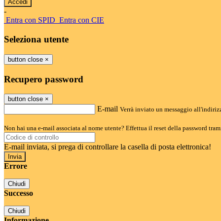
-
Entra con SPID
Entra con CIE
Seleziona utente
button close
×
Recupero password
button close
×
E-mail
Verrà inviato un messaggio all'indirizz
Non hai una e-mail associata al nome utente? Effettua il reset della password tram
E-mail inviata, si prega di controllare la casella di posta elettronica!
Errore
Chiudi
Successo
Chiudi
Informazione