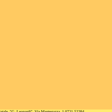
tatale
"G. Leopardi"
Via Mantegazza, 1 0721-52294