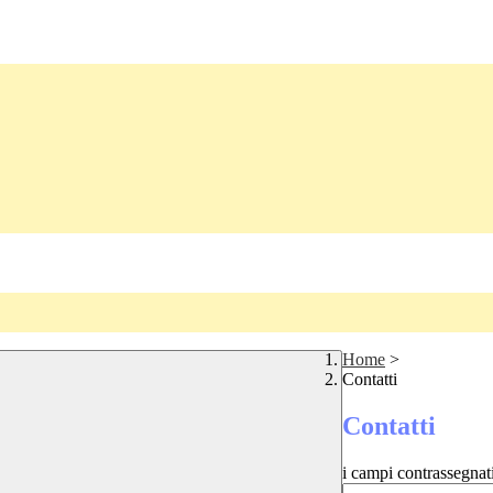
Home
>
Contatti
Contatti
i campi contrassegnat