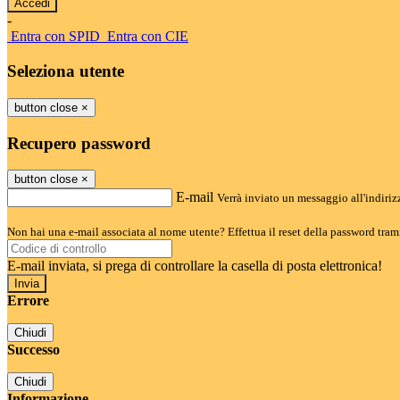
-
Entra con SPID
Entra con CIE
Seleziona utente
button close
×
Recupero password
button close
×
E-mail
Verrà inviato un messaggio all'indirizz
Non hai una e-mail associata al nome utente? Effettua il reset della password tram
E-mail inviata, si prega di controllare la casella di posta elettronica!
Errore
Chiudi
Successo
Chiudi
Informazione