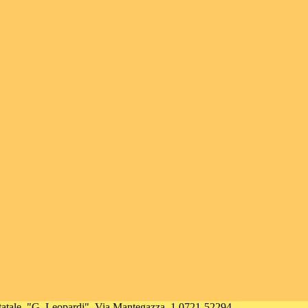
tatale
"G. Leopardi"
Via Mantegazza, 1 0721-52294