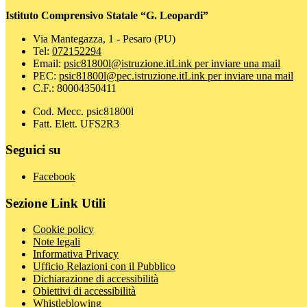
Istituto Comprensivo Statale “G. Leopardi”
Via Mantegazza, 1 - Pesaro (PU)
Tel:
072152294
Email:
psic81800l@istruzione.it
Link per inviare una mail
PEC:
psic81800l@pec.istruzione.it
Link per inviare una mail
C.F.: 80004350411
Cod. Mecc. psic81800l
Fatt. Elett. UFS2R3
Seguici su
Facebook
Sezione Link Utili
Cookie policy
Note legali
Informativa Privacy
Ufficio Relazioni con il Pubblico
Dichiarazione di accessibilità
Obiettivi di accessibilità
Whistleblowing