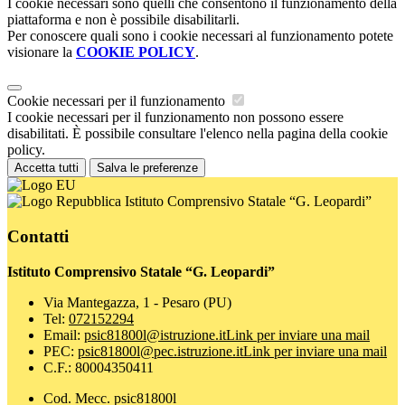
I cookie necessari sono quelli che consentono il funzionamento della
piattaforma e non è possibile disabilitarli.
Per conoscere quali sono i cookie necessari al funzionamento potete
visionare la
COOKIE POLICY
.
Cookie necessari per il funzionamento
I cookie necessari per il funzionamento non possono essere
disabilitati. È possibile consultare l'elenco nella pagina della cookie
policy.
Accetta tutti
Salva le preferenze
Istituto Comprensivo Statale “G. Leopardi”
Contatti
Istituto Comprensivo Statale “G. Leopardi”
Via Mantegazza, 1 - Pesaro (PU)
Tel:
072152294
Email:
psic81800l@istruzione.it
Link per inviare una mail
PEC:
psic81800l@pec.istruzione.it
Link per inviare una mail
C.F.: 80004350411
Cod. Mecc. psic81800l