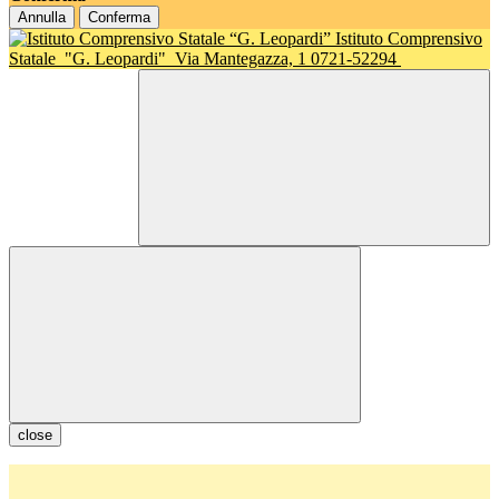
Annulla
Conferma
Istituto Comprensivo
Statale
"G. Leopardi"
Via Mantegazza, 1 0721-52294
close