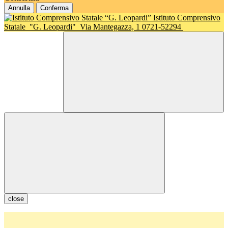
Annulla
Conferma
Istituto Comprensivo
Statale
"G. Leopardi"
Via Mantegazza, 1 0721-52294
close