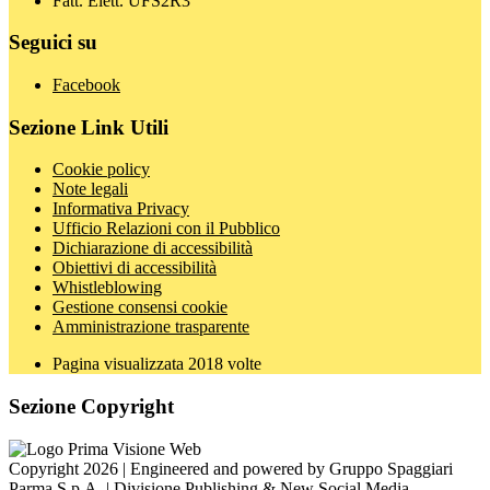
Fatt. Elett. UFS2R3
Seguici su
Facebook
Sezione Link Utili
Cookie policy
Note legali
Informativa Privacy
Ufficio Relazioni con il Pubblico
Dichiarazione di accessibilità
Obiettivi di accessibilità
Whistleblowing
Gestione consensi cookie
Amministrazione trasparente
Pagina visualizzata
2018
volte
Sezione Copyright
Copyright 2026 | Engineered and powered by Gruppo Spaggiari
Parma S.p.A. | Divisione Publishing & New Social Media