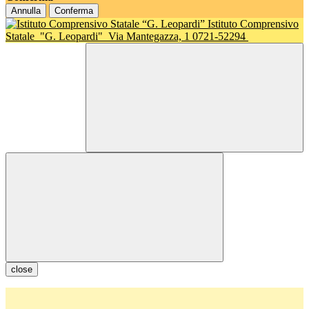
Annulla
Conferma
Istituto Comprensivo
Statale
"G. Leopardi"
Via Mantegazza, 1 0721-52294
close