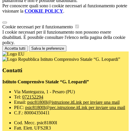
piattaforma e non è possibile disabilitarli.
Per conoscere quali sono i cookie necessari al funzionamento potete
visionare la
COOKIE POLICY
.
Cookie necessari per il funzionamento
I cookie necessari per il funzionamento non possono essere
disabilitati. È possibile consultare l'elenco nella pagina della cookie
policy.
Accetta tutti
Salva le preferenze
Istituto Comprensivo Statale “G. Leopardi”
Contatti
Istituto Comprensivo Statale “G. Leopardi”
Via Mantegazza, 1 - Pesaro (PU)
Tel:
072152294
Email:
psic81800l@istruzione.it
Link per inviare una mail
PEC:
psic81800l@pec.istruzione.it
Link per inviare una mail
C.F.: 80004350411
Cod. Mecc. psic81800l
Fatt. Elett. UFS2R3