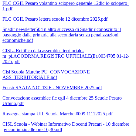
FLC CGIL Pesaro volantino-sciopero-generale-12dic-io-sciopero-
1.pdf
FLC CGIL Pesaro lettera scuole 12 dicembre 2025.pdf
Snadir newsletter504 n altro successo di Snadir riconosciuto il
passaggio dalla primaria alla secondaria senza penalizzazioni
economiche.pdf
CISL- Rettifica data assemblea territoriale-
m_pi.AOODRMA.REGISTRO UFFICIALE(E).0034705.01-12-
2025.pdf
Cisl Scuola Marche PU_CONVOCAZIONE
ASS_TERRITORIALE.pdf
Fensir SAATA NOTIZIE - NOVEMBRE 2025.pdf
Convocazione assemblee flc cgil 4 dicembre 25 Scuole Pesaro
Urbino.pdf
Rassegna stampa UIL Scuola Marche #009 11112025.pdf
CISL Scuola - Webinar Informativo Docenti Precari - 10 dicembre
pv con inizio alle ore 16,30.pdf