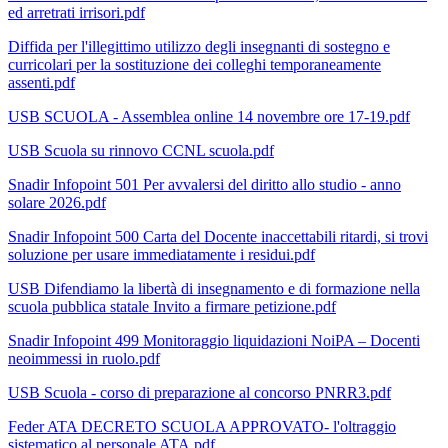
ed arretrati irrisori.pdf
Diffida per l'illegittimo utilizzo degli insegnanti di sostegno e
curricolari per la sostituzione dei colleghi temporaneamente
assenti.pdf
USB SCUOLA - Assemblea online 14 novembre ore 17-19.pdf
USB Scuola su rinnovo CCNL scuola.pdf
Snadir Infopoint 501 Per avvalersi del diritto allo studio - anno
solare 2026.pdf
Snadir Infopoint 500 Carta del Docente inaccettabili ritardi, si trovi
soluzione per usare immediatamente i residui.pdf
USB Difendiamo la libertà di insegnamento e di formazione nella
scuola pubblica statale Invito a firmare petizione.pdf
Snadir Infopoint 499 Monitoraggio liquidazioni NoiPA – Docenti
neoimmessi in ruolo.pdf
USB Scuola - corso di preparazione al concorso PNRR3.pdf
Feder ATA DECRETO SCUOLA APPROVATO- l'oltraggio
sistematico al personale ATA.pdf