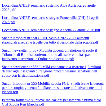
Locandina ANIEF seminario sostegno Alba Adriatica 20 aprile
2026.pdf
Locandina ANIEF seminario sostegno Francavilla (CH) 21 aprile
2026.pdf
Locandina ANIEF seminario sostegno Ancona 22 aprile 2026.pdf
Snadir Infopoint nr 558 CCNL Scuola 2025 2027 aumenti
stipendiali arretrati e tabelle per tutto il personale della scuola.pdf
Snadir newsletter nr 557 Mobilita docenti di religione di ruolo il
Tribunale di Brindisi conferma diritto alla sede e limita spazi
intervento discrezionale Ordinario diocesano.pdf
Snadir newsletter nr 556 Il MIM condannato a risarcire 1,3 milioni
di euro agli insegnanti di religione precari nessuna sanatoria dell
abuso con la stabilizzazione.pdf
Snadir Infopoint nr 555 Mobilita scuola FGU Snadir Bene la deroga
per il ricongiungimento familiare ora superare definitivamente tutti i
vincoli.pdf
Percorso formativo su nuove Indicazioni per infanzia e primo ciclo
Cisl Scuola Reg Marche.pdf