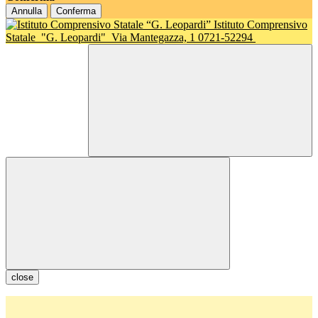
Annulla
Conferma
Istituto Comprensivo
Statale
"G. Leopardi"
Via Mantegazza, 1 0721-52294
close