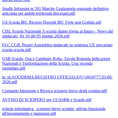
Snadir Infopoint nr 591 Marche Graduatoria regionale definitiva
articolata per ambiti territoriali diocesani.pdf
Uil Scuola IRC Ricorso Docenti IRC Ferie non Godute.pdf
CISL Scuola Nazionale A scuola diamo forma al futuro - News dal
sindacato, Nr 10 del 05 giugno 2026.pdf
FLC CGIL Pesaro Assemblea sindacale su sentenza UE precariato
scuola scuola.pdf
USB Scuola, Osa e Cambiare Rotta- Tavola Rotonda Indicazioni
Nazionali e Trasformazione della Scuola. Una vicenda
esemplare.pdf
m_pi.AOODRMA.REGISTRO UFFICIALE(U).0018777.03-06-
2026.pdf
Comparto Istruzione e Ricerca sciopero breve degli scrutini.pdf
AVVISO DI SCIOPERO per UUSSRR e Scuole.pdf
scheda informativa_ sciopero breve scrutini_attivita funzionale
all'insegnamento e mansione.pdf