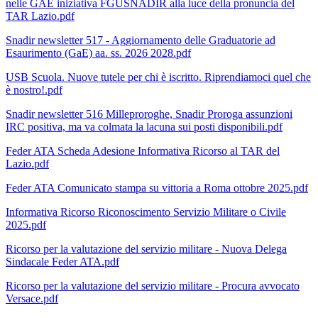
nelle GAE iniziativa FGUSNADIR alla luce della pronuncia del
TAR Lazio.pdf
Snadir newsletter 517 - Aggiornamento delle Graduatorie ad
Esaurimento (GaE) aa. ss. 2026 2028.pdf
USB Scuola. Nuove tutele per chi è iscritto. Riprendiamoci quel che
è nostro!.pdf
Snadir newsletter 516 Milleproroghe, Snadir Proroga assunzioni
IRC positiva, ma va colmata la lacuna sui posti disponibili.pdf
Feder ATA Scheda Adesione Informativa Ricorso al TAR del
Lazio.pdf
Feder ATA Comunicato stampa su vittoria a Roma ottobre 2025.pdf
Informativa Ricorso Riconoscimento Servizio Militare o Civile
2025.pdf
Ricorso per la valutazione del servizio militare - Nuova Delega
Sindacale Feder ATA.pdf
Ricorso per la valutazione del servizio militare - Procura avvocato
Versace.pdf