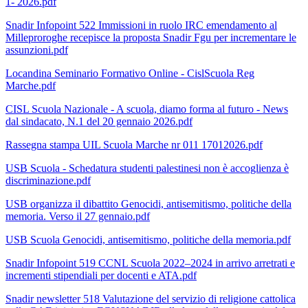
1- 2026.pdf
Snadir Infopoint 522 Immissioni in ruolo IRC emendamento al
Milleproroghe recepisce la proposta Snadir Fgu per incrementare le
assunzioni.pdf
Locandina Seminario Formativo Online - CislScuola Reg
Marche.pdf
CISL Scuola Nazionale - A scuola, diamo forma al futuro - News
dal sindacato, N.1 del 20 gennaio 2026.pdf
Rassegna stampa UIL Scuola Marche nr 011 17012026.pdf
USB Scuola - Schedatura studenti palestinesi non è accoglienza è
discriminazione.pdf
USB organizza il dibattito Genocidi, antisemitismo, politiche della
memoria. Verso il 27 gennaio.pdf
USB Scuola Genocidi, antisemitismo, politiche della memoria.pdf
Snadir Infopoint 519 CCNL Scuola 2022–2024 in arrivo arretrati e
incrementi stipendiali per docenti e ATA.pdf
Snadir newsletter 518 Valutazione del servizio di religione cattolica