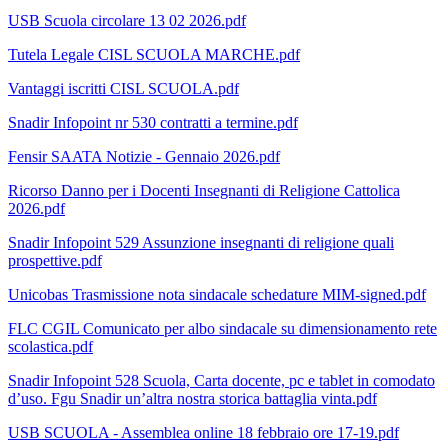
USB Scuola circolare 13 02 2026.pdf
Tutela Legale CISL SCUOLA MARCHE.pdf
Vantaggi iscritti CISL SCUOLA.pdf
Snadir Infopoint nr 530 contratti a termine.pdf
Fensir SAATA Notizie - Gennaio 2026.pdf
Ricorso Danno per i Docenti Insegnanti di Religione Cattolica
2026.pdf
Snadir Infopoint 529 Assunzione insegnanti di religione quali
prospettive.pdf
Unicobas Trasmissione nota sindacale schedature MIM-signed.pdf
FLC CGIL Comunicato per albo sindacale su dimensionamento rete
scolastica.pdf
Snadir Infopoint 528 Scuola, Carta docente, pc e tablet in comodato
d’uso. Fgu Snadir un’altra nostra storica battaglia vinta.pdf
USB SCUOLA - Assemblea online 18 febbraio ore 17-19.pdf