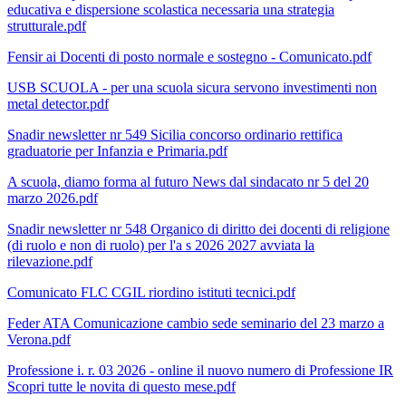
educativa e dispersione scolastica necessaria una strategia
strutturale.pdf
Fensir ai Docenti di posto normale e sostegno - Comunicato.pdf
USB SCUOLA - per una scuola sicura servono investimenti non
metal detector.pdf
Snadir newsletter nr 549 Sicilia concorso ordinario rettifica
graduatorie per Infanzia e Primaria.pdf
A scuola, diamo forma al futuro News dal sindacato nr 5 del 20
marzo 2026.pdf
Snadir newsletter nr 548 Organico di diritto dei docenti di religione
(di ruolo e non di ruolo) per l'a s 2026 2027 avviata la
rilevazione.pdf
Comunicato FLC CGIL riordino istituti tecnici.pdf
Feder ATA Comunicazione cambio sede seminario del 23 marzo a
Verona.pdf
Professione i. r. 03 2026 - online il nuovo numero di Professione IR
Scopri tutte le novita di questo mese.pdf