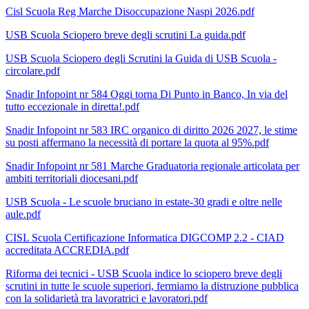
Cisl Scuola Reg Marche Disoccupazione Naspi 2026.pdf
USB Scuola Sciopero breve degli scrutini La guida.pdf
USB Scuola Sciopero degli Scrutini la Guida di USB Scuola -
circolare.pdf
Snadir Infopoint nr 584 Oggi torna Di Punto in Banco, In via del
tutto eccezionale in diretta!.pdf
Snadir Infopoint nr 583 IRC organico di diritto 2026 2027, le stime
su posti affermano la necessità di portare la quota al 95%.pdf
Snadir Infopoint nr 581 Marche Graduatoria regionale articolata per
ambiti territoriali diocesani.pdf
USB Scuola - Le scuole bruciano in estate-30 gradi e oltre nelle
aule.pdf
CISL Scuola Certificazione Informatica DIGCOMP 2.2 - CIAD
accreditata ACCREDIA.pdf
Riforma dei tecnici - USB Scuola indice lo sciopero breve degli
scrutini in tutte le scuole superiori, fermiamo la distruzione pubblica
con la solidarietà tra lavoratrici e lavoratori.pdf