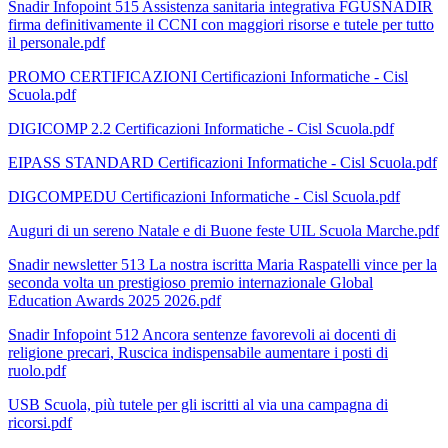
Snadir Infopoint 515 Assistenza sanitaria integrativa FGUSNADIR
firma definitivamente il CCNI con maggiori risorse e tutele per tutto
il personale.pdf
PROMO CERTIFICAZIONI Certificazioni Informatiche - Cisl
Scuola.pdf
DIGICOMP 2.2 Certificazioni Informatiche - Cisl Scuola.pdf
EIPASS STANDARD Certificazioni Informatiche - Cisl Scuola.pdf
DIGCOMPEDU Certificazioni Informatiche - Cisl Scuola.pdf
Auguri di un sereno Natale e di Buone feste UIL Scuola Marche.pdf
Snadir newsletter 513 La nostra iscritta Maria Raspatelli vince per la
seconda volta un prestigioso premio internazionale Global
Education Awards 2025 2026.pdf
Snadir Infopoint 512 Ancora sentenze favorevoli ai docenti di
religione precari, Ruscica indispensabile aumentare i posti di
ruolo.pdf
USB Scuola, più tutele per gli iscritti al via una campagna di
ricorsi.pdf