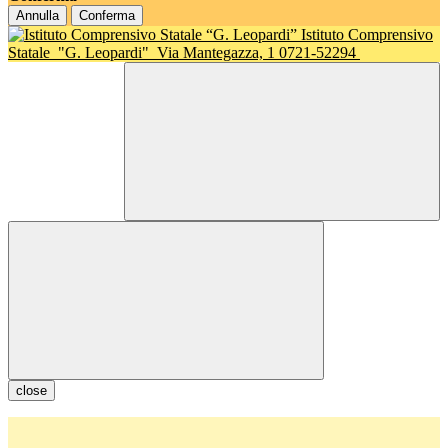
Annulla
Conferma
Istituto Comprensivo
Statale
"G. Leopardi"
Via Mantegazza, 1 0721-52294
close