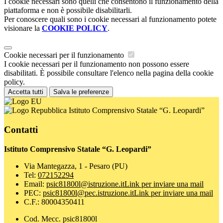
I cookie necessari sono quelli che consentono il funzionamento della
piattaforma e non è possibile disabilitarli.
Per conoscere quali sono i cookie necessari al funzionamento potete
visionare la
COOKIE POLICY
.
Cookie necessari per il funzionamento
I cookie necessari per il funzionamento non possono essere
disabilitati. È possibile consultare l'elenco nella pagina della cookie
policy.
Accetta tutti
Salva le preferenze
Istituto Comprensivo Statale “G. Leopardi”
Contatti
Istituto Comprensivo Statale “G. Leopardi”
Via Mantegazza, 1 - Pesaro (PU)
Tel:
072152294
Email:
psic81800l@istruzione.it
Link per inviare una mail
PEC:
psic81800l@pec.istruzione.it
Link per inviare una mail
C.F.: 80004350411
Cod. Mecc. psic81800l