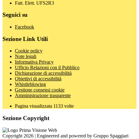
Fatt. Elett. UFS2R3
Seguici su
Facebook
Sezione Link Utili
Cookie policy
Note legali
Informativa Privacy
Ufficio Relazioni con il Pubblico
Dichiarazione di accessibilità
Obiettivi di accessibilità
Whistleblowing
Gestione consensi cookie
Amministrazione trasparente
Pagina visualizzata
1133
volte
Sezione Copyright
Copyright 2026 | Engineered and powered by Gruppo Spaggiari