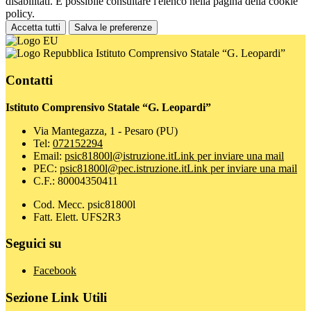
disabilitati. È possibile consultare l'elenco nella pagina della cookie
policy.
Accetta tutti
Salva le preferenze
Istituto Comprensivo Statale “G. Leopardi”
Contatti
Istituto Comprensivo Statale “G. Leopardi”
Via Mantegazza, 1 - Pesaro (PU)
Tel:
072152294
Email:
psic81800l@istruzione.it
Link per inviare una mail
PEC:
psic81800l@pec.istruzione.it
Link per inviare una mail
C.F.: 80004350411
Cod. Mecc. psic81800l
Fatt. Elett. UFS2R3
Seguici su
Facebook
Sezione Link Utili