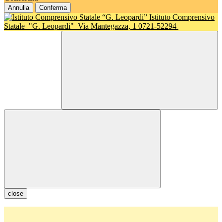
Annulla
Conferma
Istituto Comprensivo
Statale
"G. Leopardi"
Via Mantegazza, 1 0721-52294
close