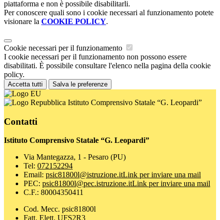
piattaforma e non è possibile disabilitarli.
Per conoscere quali sono i cookie necessari al funzionamento potete
visionare la
COOKIE POLICY
.
Cookie necessari per il funzionamento
I cookie necessari per il funzionamento non possono essere
disabilitati. È possibile consultare l'elenco nella pagina della cookie
policy.
Accetta tutti
Salva le preferenze
Istituto Comprensivo Statale “G. Leopardi”
Contatti
Istituto Comprensivo Statale “G. Leopardi”
Via Mantegazza, 1 - Pesaro (PU)
Tel:
072152294
Email:
psic81800l@istruzione.it
Link per inviare una mail
PEC:
psic81800l@pec.istruzione.it
Link per inviare una mail
C.F.: 80004350411
Cod. Mecc. psic81800l
Fatt. Elett. UFS2R3