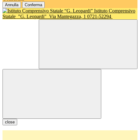
Annulla
Conferma
Istituto Comprensivo
Statale
"G. Leopardi"
Via Mantegazza, 1 0721-52294
close